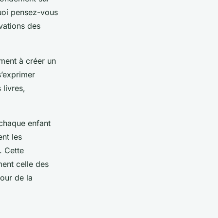
quoi pensez-vous
ivations des
ement à créer un
s’exprimer
 livres,
chaque enfant
nt les
. Cette
ent celle des
our de la