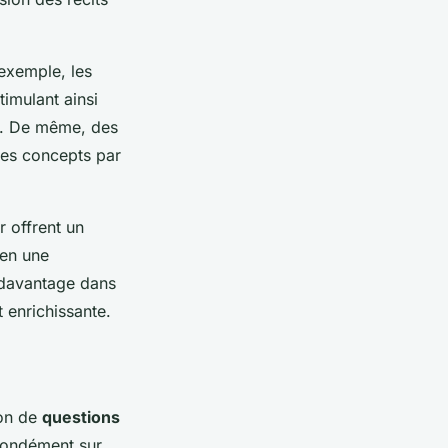
 exemple, les
timulant ainsi
es. De même, des
les concepts par
r offrent un
 en une
r davantage dans
 enrichissante.
ion de
questions
ofondément sur