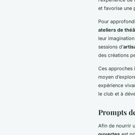
et favorise une 
Pour approfondir
ateliers de thé
leur imagination
sessions d’
artis
des créations p
Ces approches in
moyen d’explorer
expérience vivan
le club et à dév
Prompts de 
Afin de nourrir
ouvertes
est pr