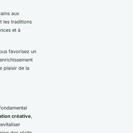
cains aux
 les traditions
ences et à
vous favorisez un
 enrichissement
 plaisir de la
fondamental
tion créative
,
evitaliser
ion des récits