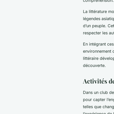
compréhension.
La littérature m
légendes asiatiq
d’un peuple. Cet
respecter les au
En intégrant ces
environnement d’
littéraire dével
découverte.
Activités 
Dans un club de
pour capter l’en
telles que change
l’expérience de l