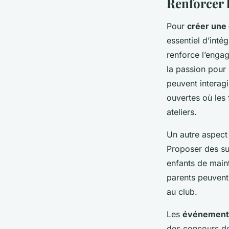
Renforcer 
Pour
créer un
essentiel d’inté
renforce l’enga
la passion pour 
peuvent interagi
ouvertes où les
ateliers.
Un autre aspect 
Proposer des su
enfants de maint
parents peuvent 
au club.
Les
événement
des concours de 