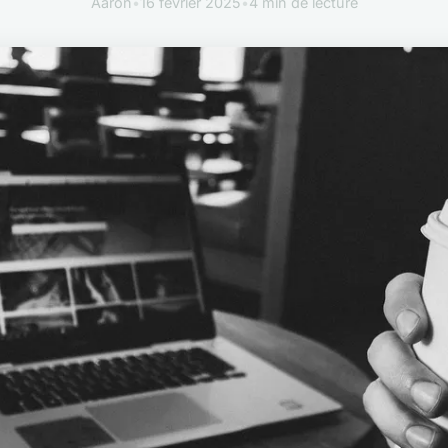
Aaron
•
16 février 2025
•
4 min de lecture